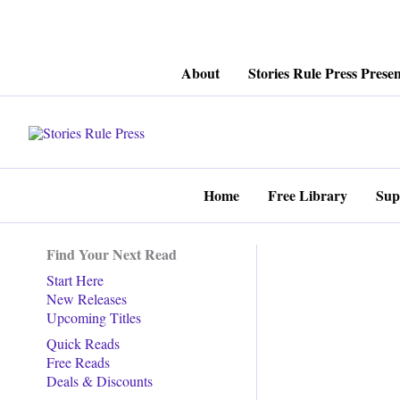
Skip
About
Stories Rule Press Presen
to
content
Home
Free Library
Sup
Find Your Next Read
Start Here
New Releases
Upcoming Titles
Quick Reads
Free Reads
Deals & Discounts