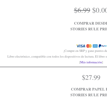
Origi
$
6.99
$
0.0
price
was:
COMPRAR DESD
$6.99
STORIES RULE PR
¡Compre en SRP y gane puntos d
Libro electrónico, compatible con todos los dispositivos de lectura. El libro s
[
Más información
]
$
27.99
COMPRAR PAPEL 
STORIES RULE PR