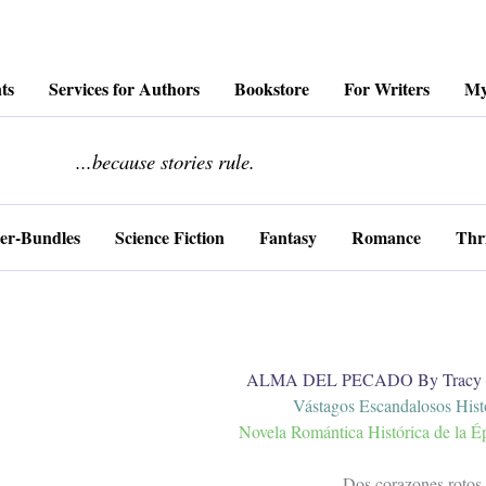
ts
Services for Authors
Bookstore
For Writers
My
........................
...because stories rule.
er-Bundles
Science Fiction
Fantasy
Romance
Thri
ALMA DEL PECADO By Tracy C
Vástagos Escandalosos Histo
Novela Romántica Histórica de la É
Dos corazones rotos.