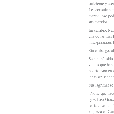
suficiente y es
Les consultaban
maravilloso pode
sus maridos.
En cambio, Nata
una de las más f
desesperación, l
Sin embargo, úl
Seth había sido
viudas que habl
podría estar en 
ideas sin sentid
Sus lágrimas s
“No sé qué hace
ojos. Lisa Gra
reirías. Le habr
empieza en Camb