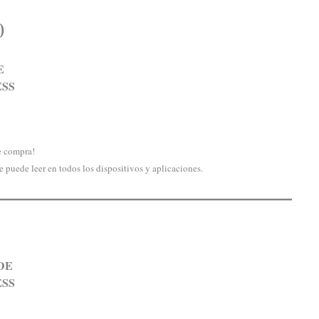
nal
Current
0
price
is:
E
.
$0.00.
ESS
e compra!
e puede leer en todos los dispositivos y aplicaciones.
DE
ESS