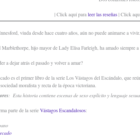
| Click aquí para
leer las reseñas
| Click aqu
nnesford, viuda desde hace cuatro años, aún no puede animarse a vivir
arblethorpe, hijo mayor de Lady Elisa Farleigh, ha amado siempre a la
r a dejar atrás el pasado y volver a amar?
ado es el primer libro de la serie Los Vástagos del Escándalo, que reún
 sociedad moralista y recta de la época victoriana.
tores
: Esta historia contiene escenas de sexo explícito y lenguaje sexua
orma parte de la serie
Vástagos Escandalosos
:
bano
Pecado