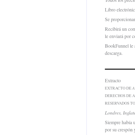
Libro electrónic
Se proporciona
Recibirá un cor
le enviará por c
BookFunnel le 
descarga.
Extracto
EXTRACTO DE
A
DERECHOS DE A
RESERVADOS T
Londres, Inglat
Siempre había u
por su crespón y