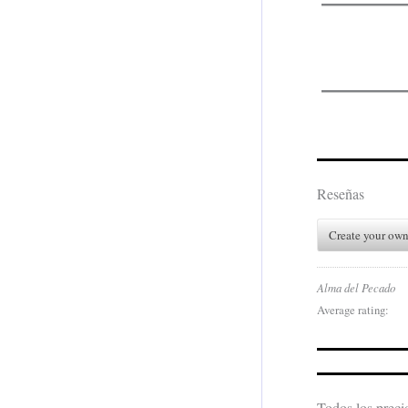
Reseñas
Create your own
Alma del Pecado
Average rating:
Todos los prec