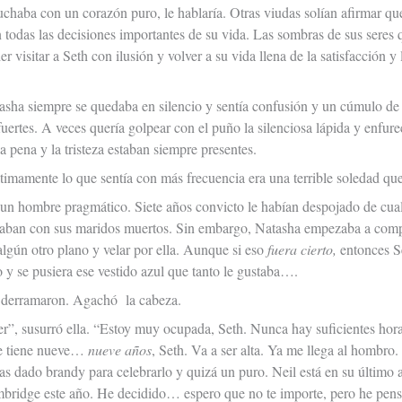
cuchaba con un corazón puro, le hablaría. Otras viudas solían afirmar q
 todas las decisiones importantes de su vida. Las sombras de sus seres q
r visitar a Seth con ilusión y volver a su vida llena de la satisfacción y
sha siempre se quedaba en silencio y sentía confusión y un cúmulo de 
uertes. A veces quería golpear con el puño la silenciosa lápida y enfurec
a pena y la tristeza estaban siempre presentes.
timamente lo que sentía con más frecuencia era una terrible soledad que
 un hombre pragmático. Siete años convicto le habían despojado de cualqu
aban con sus maridos muertos. Sin embargo, Natasha empezaba a compr
algún otro plano y velar por ella. Aunque si eso
fuera cierto,
entonces S
o y se pusiera ese vestido azul que tanto le gustaba….
e derramaron. Agachó la cabeza.
r”, susurró ella. “Estoy muy ocupada, Seth. Nunca hay suficientes horas
ce tiene nueve…
nueve años
, Seth. Va a ser alta. Ya me llega al hombro
ías dado brandy para celebrarlo y quizá un puro. Neil está en su último
ridge este año. He decidido… espero que no te importe, pero he pensa