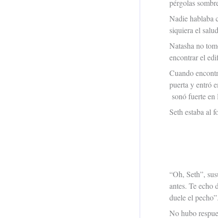
pérgolas sombre
Nadie hablaba c
siquiera el sal
Natasha no tomó
encontrar el edi
Cuando encontró 
puerta y entró e
sonó fuerte en 
Seth estaba al f
“Oh, Seth”, sus
antes. Te echo 
duele el pecho”
No hubo respues