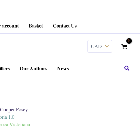
 account
Basket
Contact Us
Search
llers
Our Authors
News
ooper-Posey
ria 1.0
poca Victoriana