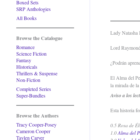
Boxed Sets
SRP Anthologies
All Books
Lady Natasha I
Browse the Catalogue
Romance
Lord Raymond M
Science Fiction
Fantasy
¿Podrán aprende
Historicals
Thrillers & Suspense
El Alma del Pec
Non-Fiction
la mirada de la
Completed Series
Aviso a los lec
Super-Bundles
Esta historia f
Browse the Authors
Tracy Cooper-Posey
0.5 Rosa de É
Cameron Cooper
1.0
Alma del 
Taylen Carver