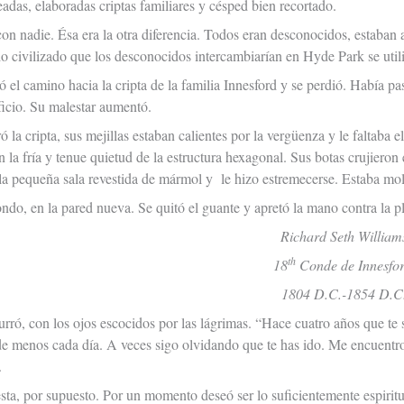
adas, elaboradas criptas familiares y césped bien recortado.
on nadie. Ésa era la otra diferencia. Todos eran desconocidos, estaban 
udo civilizado que los desconocidos intercambiarían en Hyde Park se util
 el camino hacia la cripta de la familia Innesford y se perdió. Había p
ficio. Su malestar aumentó.
la cripta, sus mejillas estaban calientes por la vergüenza y le faltaba el a
n la fría y tenue quietud de la estructura hexagonal. Sus botas crujieron
la pequeña sala revestida de mármol y le hizo estremecerse. Estaba mol
ondo, en la pared nueva. Se quitó el guante y apretó la mano contra la pl
Richard Seth William
th
18
Conde de Innesfor
1804 D.C.-1854 D.C
urró, con los ojos escocidos por las lágrimas. “Hace cuatro años que te
de menos cada día. A veces sigo olvidando que te has ido. Me encuentr
.
ta, por supuesto. Por un momento deseó ser lo suficientemente espiritua