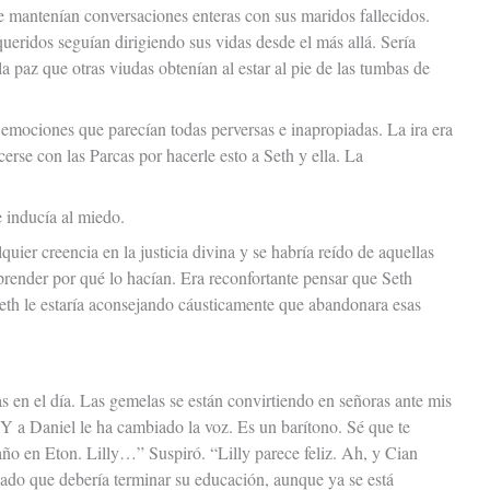
ue mantenían conversaciones enteras con sus maridos fallecidos.
ueridos seguían dirigiendo sus vidas desde el más allá. Sería
 la paz que otras viudas obtenían al estar al pie de las tumbas de
emociones que parecían todas perversas e inapropiadas. La ira era
erse con las Parcas por hacerle esto a Seth y ella. La
 inducía al miedo.
ier creencia en la justicia divina y se habría reído de aquellas
ender por qué lo hacían. Era reconfortante pensar que Seth
eth le estaría aconsejando cáusticamente que abandonara esas
 en el día. Las gemelas se están convirtiendo en señoras ante mis
. Y a Daniel le ha cambiado la voz. Es un barítono. Sé que te
 año en Eton. Lilly…” Suspiró. “Lilly parece feliz. Ah, y Cian
do que debería terminar su educación, aunque ya se está