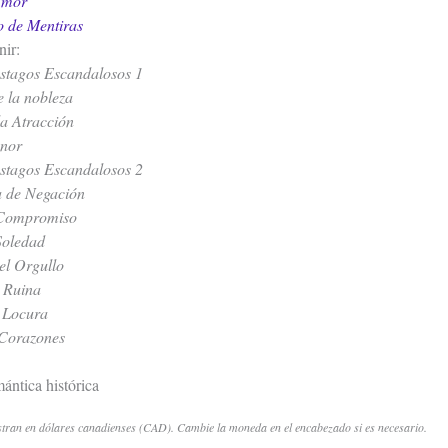
Amor
 de Mentiras
ir:
ástagos Escandalosos 1
 la nobleza
la Atracción
onor
ástagos Escandalosos 2
 de Negación
 Compromiso
Soledad
el Orgullo
e Ruina
a Locura
 Corazones
ántica histórica
stran en dólares canadienses (CAD). Cambie la moneda en el encabezado si es necesario.