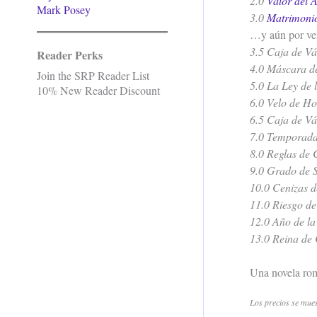
2.0
Valor del 
Mark Posey
3.0
Matrimonio
…y aún por ven
3.5 Caja de V
Reader Perks
4.0 Máscara de
Join the SRP Reader List
5.0 La Ley de 
10% New Reader Discount
6.0 Velo de H
6.5 Caja de V
7.0 Temporada
8.0 Reglas de
9.0 Grado de 
10.0 Cenizas d
11.0 Riesgo d
12.0 Año de l
13.0 Reina de
Una novela rom
Los precios se mue